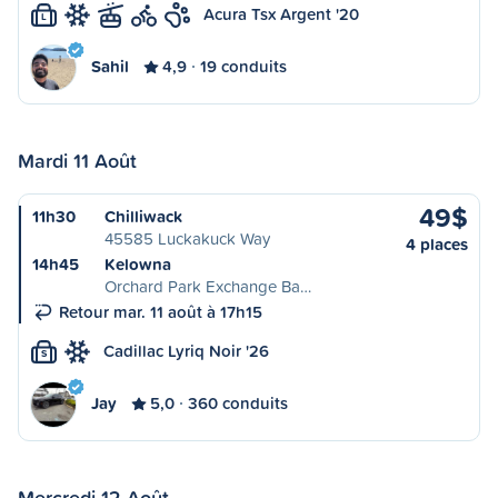
Acura Tsx Argent '20
L
Sahil
4,9
19 conduits
Mardi 11 Août
49$
11h30
Chilliwack
45585 Luckakuck Way
4 places
14h45
Kelowna
Orchard Park Exchange Ba…
Retour mar. 11 août à 17h15
Cadillac Lyriq Noir '26
S
Jay
5,0
360 conduits
Mercredi 12 Août