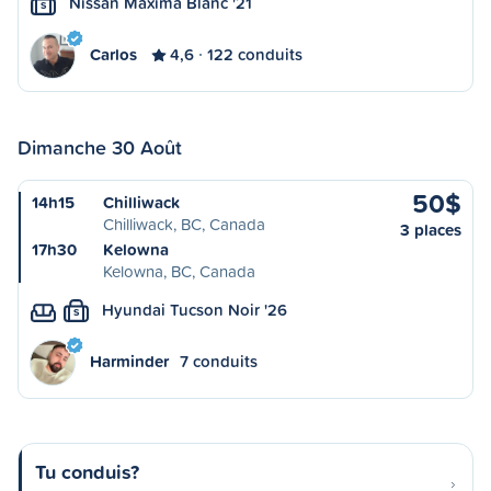
Nissan Maxima Blanc '21
S
Carlos
4,6
122 conduits
Dimanche 30 Août
50$
14h15
Chilliwack
Chilliwack, BC, Canada
3 places
17h30
Kelowna
Kelowna, BC, Canada
Hyundai Tucson Noir '26
S
Harminder
7 conduits
Tu conduis?