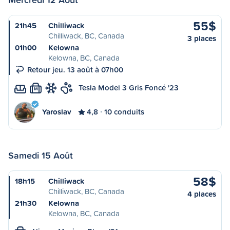
55$
21h45
Chilliwack
Chilliwack, BC, Canada
3 places
01h00
Kelowna
Kelowna, BC, Canada
Retour jeu. 13 août à 07h00
Tesla Model 3 Gris Foncé '23
M
Yaroslav
4,8
10 conduits
Samedi 15 Août
58$
18h15
Chilliwack
Chilliwack, BC, Canada
4 places
21h30
Kelowna
Kelowna, BC, Canada