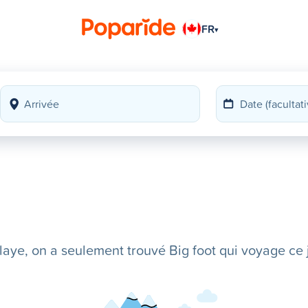
FR
▾
ye, on a seulement trouvé Big foot qui voyage ce j