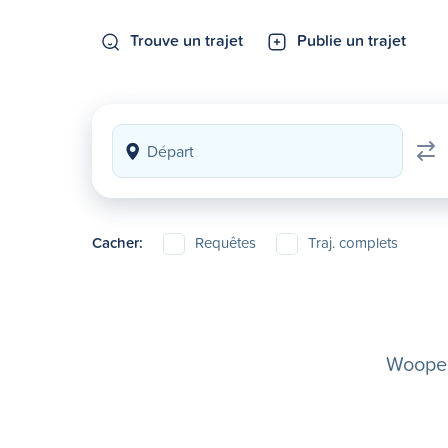
Trouve un trajet
Publie un trajet
Cacher:
Requêtes
Traj. complets
Woopela