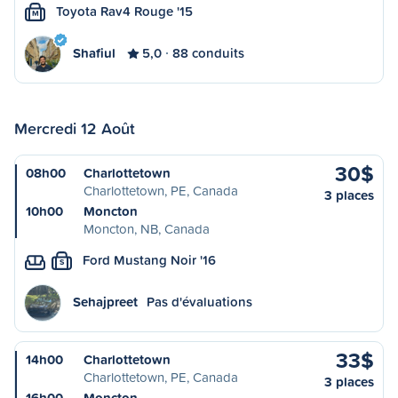
Toyota Rav4 Rouge '15
M
Shafiul
5,0
88 conduits
Mercredi 12 Août
30$
08h00
Charlottetown
Charlottetown, PE, Canada
3 places
10h00
Moncton
Moncton, NB, Canada
Ford Mustang Noir '16
S
Sehajpreet
Pas d'évaluations
33$
14h00
Charlottetown
Charlottetown, PE, Canada
3 places
16h00
Moncton