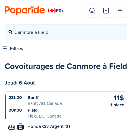
FR
▾
Canmore à Field
Filtres
Covoiturages de Canmore à Field
Jeudi 6 Août
11$
23h00
Banff
Banff, AB, Canada
1 place
00h00
Field
Field, BC, Canada
Honda Crv Argent '21
M