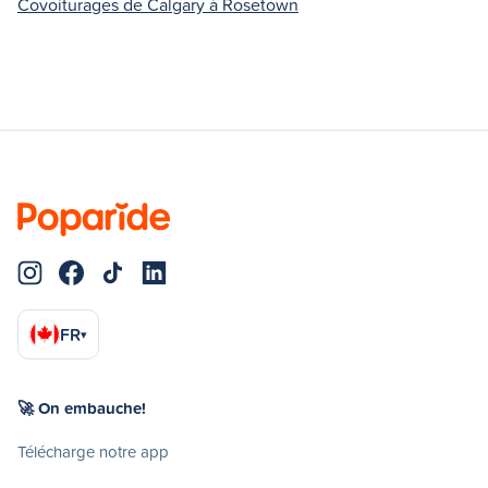
Covoiturages de Calgary à Rosetown
FR
▾
🚀 On embauche!
Télécharge notre app