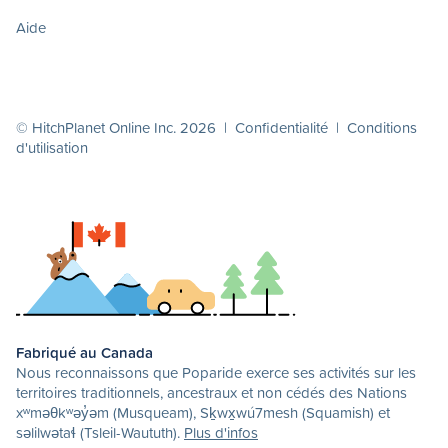
Aide
© HitchPlanet Online Inc. 2026 |
Confidentialité
|
Conditions
d'utilisation
Fabriqué au Canada
Nous reconnaissons que Poparide exerce ses activités sur les
territoires traditionnels, ancestraux et non cédés des Nations
xʷməθkʷəy̓əm (Musqueam), Sḵwx̱wú7mesh (Squamish) et
səlilwətaɬ (Tsleil-Waututh).
Plus d'infos