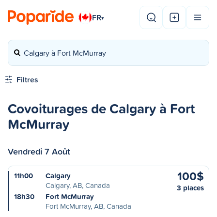
FR
▾
Calgary à Fort McMurray
Filtres
Covoiturages de Calgary à Fort
McMurray
Vendredi 7 Août
100$
11h00
Calgary
Calgary, AB, Canada
3 places
18h30
Fort McMurray
Fort McMurray, AB, Canada