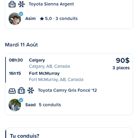
Toyota Sienna Argent
M
Asim
5,0
3 conduits
Mardi 11 Août
90$
08h30
Calgary
Calgary, AB, Canada
3 places
16h15
Fort McMurray
Fort McMurray, AB, Canada
Toyota Camry Gris Foncé '12
S
Saad
5 conduits
Tu conduis?