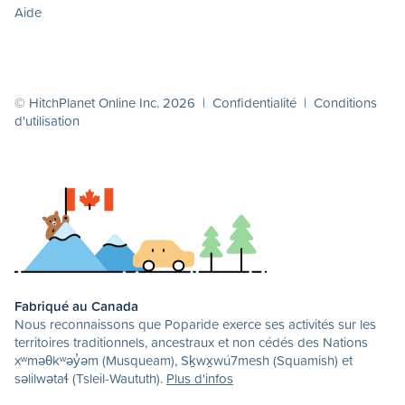
Aide
© HitchPlanet Online Inc. 2026 |
Confidentialité
|
Conditions
d'utilisation
Fabriqué au Canada
Nous reconnaissons que Poparide exerce ses activités sur les
territoires traditionnels, ancestraux et non cédés des Nations
xʷməθkʷəy̓əm (Musqueam), Sḵwx̱wú7mesh (Squamish) et
səlilwətaɬ (Tsleil-Waututh).
Plus d'infos