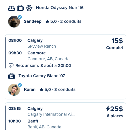
Honda Odyssey Noir '16
L
Sandeep
5,0
2 conduits
15$
08h00
Calgary
Skyview Ranch
Complet
09h30
Canmore
Canmore, AB, Canada
Retour sam. 8 août à 20h00
Toyota Camry Blanc '07
M
Karan
5,0
3 conduits
25$
08h15
Calgary
Calgary International Ai…
6 places
10h00
Banff
Banff, AB, Canada