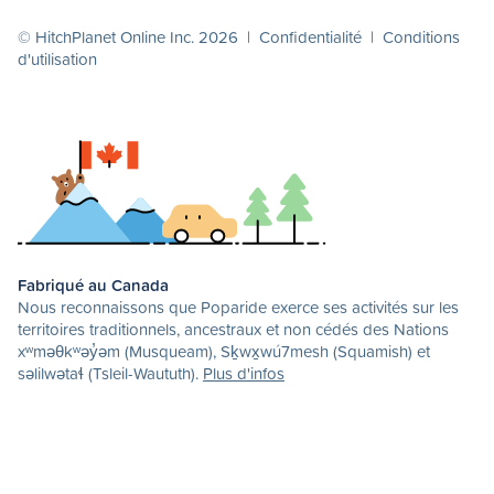
© HitchPlanet Online Inc. 2026 |
Confidentialité
|
Conditions
d'utilisation
Fabriqué au Canada
Nous reconnaissons que Poparide exerce ses activités sur les
territoires traditionnels, ancestraux et non cédés des Nations
xʷməθkʷəy̓əm (Musqueam), Sḵwx̱wú7mesh (Squamish) et
səlilwətaɬ (Tsleil-Waututh).
Plus d'infos