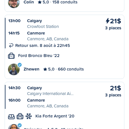
Colin
5,0
158 conduits
21$
13h00
Calgary
Crowfoot Station
3 places
14h15
Canmore
Canmore, AB, Canada
Retour sam. 8 août à 22h45
Ford Bronco Bleu '22
L
Zhewen
5,0
660 conduits
21$
14h30
Calgary
Calgary International Ai…
3 places
16h00
Canmore
Canmore, AB, Canada
Kia Forte Argent '20
M