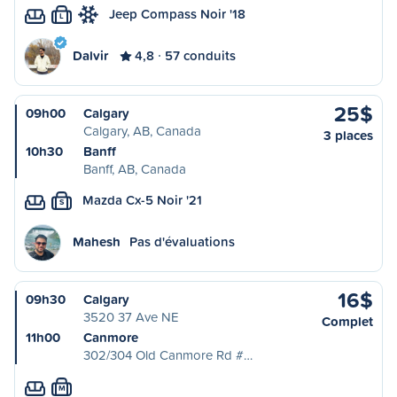
Jeep Compass Noir '18
L
Dalvir
4,8
57 conduits
25$
09h00
Calgary
Calgary, AB, Canada
3 places
10h30
Banff
Banff, AB, Canada
Mazda Cx-5 Noir '21
S
Mahesh
Pas d'évaluations
16$
09h30
Calgary
3520 37 Ave NE
Complet
11h00
Canmore
302/304 Old Canmore Rd #…
M