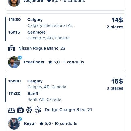
Alejandro
5,0
10 conduits
14$
14h30
Calgary
Calgary International Ai…
2 places
16h15
Canmore
Canmore, AB, Canada
Nissan Rogue Blanc '23
S
Preetinder
5,0
3 conduits
15$
16h00
Calgary
Calgary, AB, Canada
3 places
17h30
Banff
Banff, AB, Canada
Dodge Charger Bleu '21
M
Keyur
5,0
10 conduits