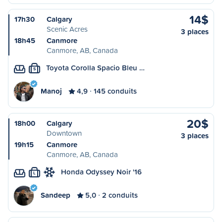
14$
17h30
Calgary
Scenic Acres
3 places
18h45
Canmore
Canmore, AB, Canada
Toyota Corolla Spacio Bleu …
S
Manoj
4,9
145 conduits
20$
18h00
Calgary
Downtown
3 places
19h15
Canmore
Canmore, AB, Canada
Honda Odyssey Noir '16
L
Sandeep
5,0
2 conduits