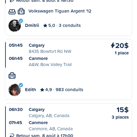
Retour sam. 8 août à 16h30
Volkswagen Tiguan Argent '12
S
Dmitrii
5,0
3 conduits
20$
05h45
Calgary
8435 Bowfort Rd NW
1 place
06h45
Canmore
A&W, Bow Valley Trail
M
Edith
4,9
983 conduits
15$
06h30
Calgary
Calgary, AB, Canada
3 places
07h45
Canmore
Canmore, AB, Canada
Retour sam. 8 août à 17h00