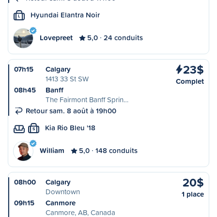
Hyundai Elantra Noir
L
Lovepreet
5,0
24 conduits
23$
07h15
Calgary
1413 33 St SW
Complet
08h45
Banff
The Fairmont Banff Sprin…
Retour sam. 8 août à 19h00
Kia Rio Bleu '18
S
William
5,0
148 conduits
20$
08h00
Calgary
Downtown
1 place
09h15
Canmore
Canmore, AB, Canada