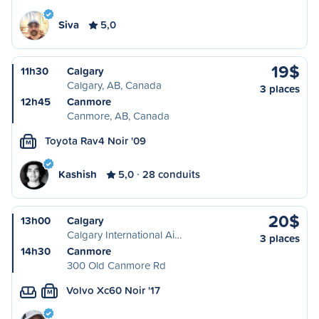
Siva
5,0
19$
11h30
Calgary
Calgary, AB, Canada
3 places
12h45
Canmore
Canmore, AB, Canada
Toyota Rav4 Noir '09
M
Kashish
5,0
28 conduits
20$
13h00
Calgary
Calgary International Ai…
3 places
14h30
Canmore
300 Old Canmore Rd
Volvo Xc60 Noir '17
M