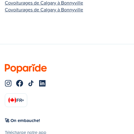
Covoiturages de Calgary à Bonnyville
Covoiturages de Calgary à Bonnyville
FR
▾
🚀 On embauche!
Télécharge notre app