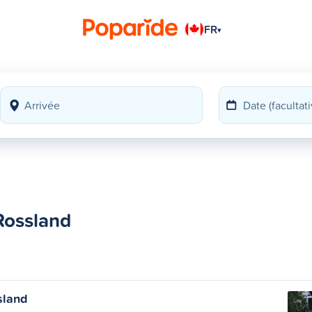
FR
▾
Rossland
sland