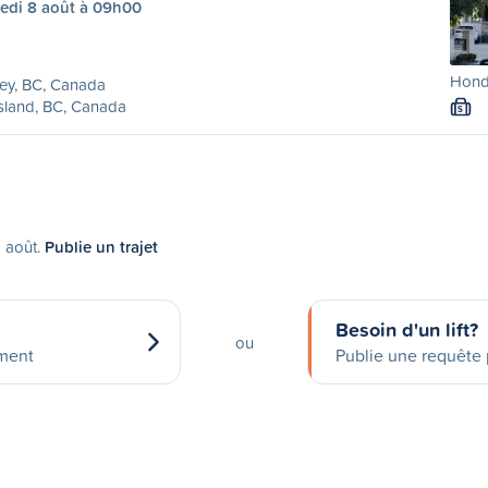
edi 8 août à 09h00
Honda
ey, BC, Canada
sland, BC, Canada
S
9 août.
Publie un trajet
Besoin d'un lift?
ou
ement
Publie une requête p