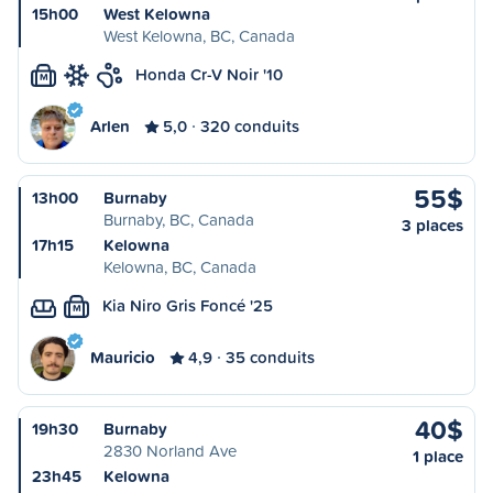
15h00
West Kelowna
West Kelowna, BC, Canada
Honda Cr-V Noir '10
M
Arlen
5,0
320 conduits
55$
13h00
Burnaby
Burnaby, BC, Canada
3 places
17h15
Kelowna
Kelowna, BC, Canada
Kia Niro Gris Foncé '25
M
Mauricio
4,9
35 conduits
40$
19h30
Burnaby
2830 Norland Ave
1 place
23h45
Kelowna