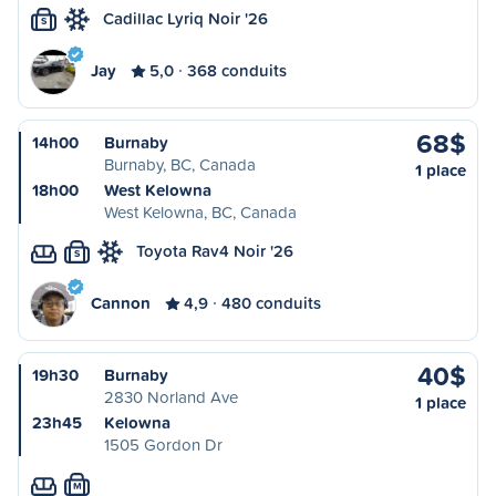
Cadillac Lyriq Noir '26
S
Jay
5,0
368 conduits
68$
14h00
Burnaby
Burnaby, BC, Canada
1 place
18h00
West Kelowna
West Kelowna, BC, Canada
Toyota Rav4 Noir '26
S
Cannon
4,9
480 conduits
40$
19h30
Burnaby
2830 Norland Ave
1 place
23h45
Kelowna
1505 Gordon Dr
M