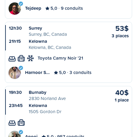
Tejdeep
5,0
9 conduits
53$
12h30
Surrey
Surrey, BC, Canada
3 places
21h15
Kelowna
Kelowna, BC, Canada
Toyota Camry Noir '21
M
Harnoor S…
5,0
3 conduits
40$
19h30
Burnaby
2830 Norland Ave
1 place
23h45
Kelowna
1505 Gordon Dr
M
Anooj
5,0
957 conduits