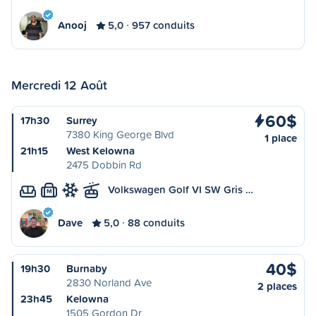
Anooj
5,0
957 conduits
Mercredi 12 Août
60$
17h30
Surrey
7380 King George Blvd
1 place
21h15
West Kelowna
2475 Dobbin Rd
Volkswagen Golf VI SW Gris …
M
Dave
5,0
88 conduits
40$
19h30
Burnaby
2830 Norland Ave
2 places
23h45
Kelowna
1505 Gordon Dr