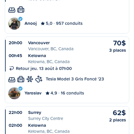
M
Anooj
5,0
957 conduits
70$
20h00
Vancouver
Vancouver, BC, Canada
3 places
00h45
Kelowna
Kelowna, BC, Canada
Retour jeu. 13 août à 07h00
Tesla Model 3 Gris Foncé '23
M
Yaroslav
4,9
16 conduits
62$
22h00
Surrey
Surrey City Centre
2 places
02h00
Kelowna
Kelowna, BC, Canada