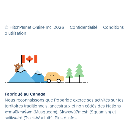
© HitchPlanet Online Inc. 2026 |
Confidentialité
|
Conditions
d'utilisation
Fabriqué au Canada
Nous reconnaissons que Poparide exerce ses activités sur les
territoires traditionnels, ancestraux et non cédés des Nations
xʷməθkʷəy̓əm (Musqueam), Sḵwx̱wú7mesh (Squamish) et
səlilwətaɬ (Tsleil-Waututh).
Plus d'infos