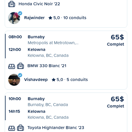
Honda Civic Noir '22
M
Rajwinder
5,0
10 conduits
65$
08h00
Burnaby
Metropolis at Metrotown,…
Complet
12h00
Kelowna
Kelowna, BC, Canada
BMW 330 Blanc '21
M
Vishavdeep
5,0
5 conduits
65$
10h00
Burnaby
Burnaby, BC, Canada
Complet
14h15
Kelowna
Kelowna, BC, Canada
Toyota Highlander Blanc '23
M