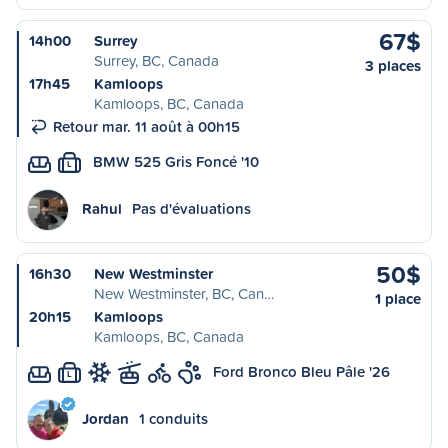
67$
14h00
Surrey
Surrey, BC, Canada
3 places
17h45
Kamloops
Kamloops, BC, Canada
Retour mar. 11 août à 00h15
BMW 525 Gris Foncé '10
L
Rahul
Pas d'évaluations
50$
16h30
New Westminster
New Westminster, BC, Can…
1 place
20h15
Kamloops
Kamloops, BC, Canada
Ford Bronco Bleu Pâle '26
L
Jordan
1 conduits