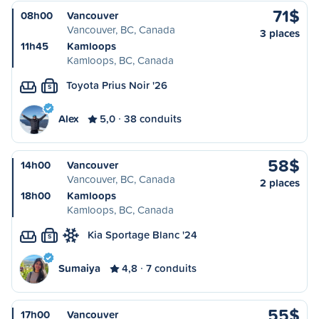
71$
08h00
Vancouver
Vancouver, BC, Canada
3 places
11h45
Kamloops
Kamloops, BC, Canada
Toyota Prius Noir '26
S
Alex
5,0
38 conduits
58$
14h00
Vancouver
Vancouver, BC, Canada
2 places
18h00
Kamloops
Kamloops, BC, Canada
Kia Sportage Blanc '24
S
Sumaiya
4,8
7 conduits
55$
17h00
Vancouver