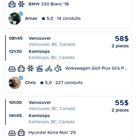
BMW 330 Blanc '18
M
Arnav
5,0
14 conduits
58$
08h45
Vancouver
Vancouver, BC, Canada
2 places
12h30
Kamloops
Kamloops, BC, Canada
Volkswagen Golf Plus Gris P…
L
Chris
5,0
227 conduits
55$
10h00
Vancouver
Vancouver, BC, Canada
2 places
14h45
Kamloops
Kamloops, BC, Canada
Hyundai Kona Noir '25
S