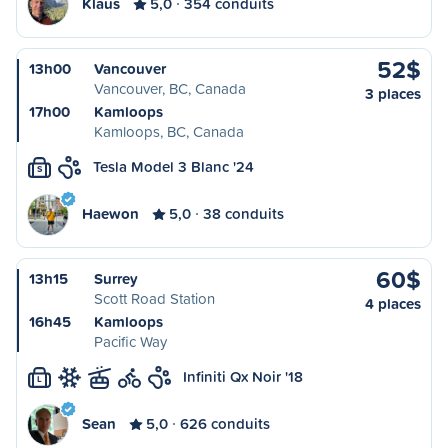
Klaus
5,0
354 conduits
52$
13h00
Vancouver
Vancouver, BC, Canada
3 places
17h00
Kamloops
Kamloops, BC, Canada
Tesla Model 3 Blanc '24
S
Haewon
5,0
38 conduits
60$
13h15
Surrey
Scott Road Station
4 places
16h45
Kamloops
Pacific Way
Infiniti Qx Noir '18
L
Sean
5,0
626 conduits