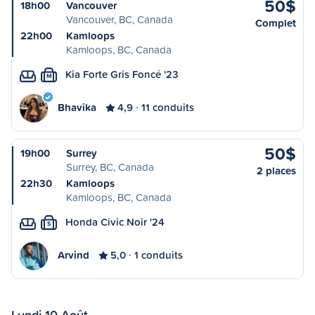
50$
18h00
Vancouver
Vancouver, BC, Canada
Complet
22h00
Kamloops
Kamloops, BC, Canada
Kia Forte Gris Foncé '23
M
Bhavika
4,9
11 conduits
50$
19h00
Surrey
Surrey, BC, Canada
2 places
22h30
Kamloops
Kamloops, BC, Canada
Honda Civic Noir '24
S
Arvind
5,0
1 conduits
Lundi 10 Août