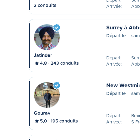
2 conduits
Arrivée:
Abb
Surrey à Abb
Départ le
sam
Jatinder
Départ:
Surr
4,8
243 conduits
Arrivée:
Abb
New Westmin
Départ le
sam
Gourav
Départ:
Brai
5,0
195 conduits
Arrivée:
S Fr