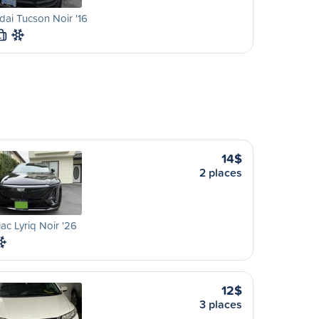
ai Tucson Noir '16
L
14$
2 places
lac Lyriq Noir '26
12$
3 places