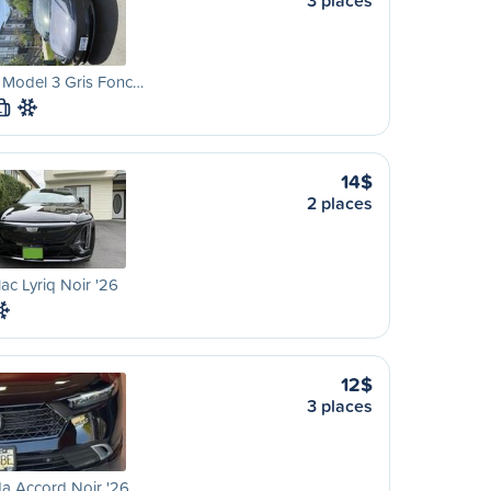
3 places
 Model 3 Gris Fonc…
L
14$
2 places
lac Lyriq Noir '26
12$
3 places
a Accord Noir '26