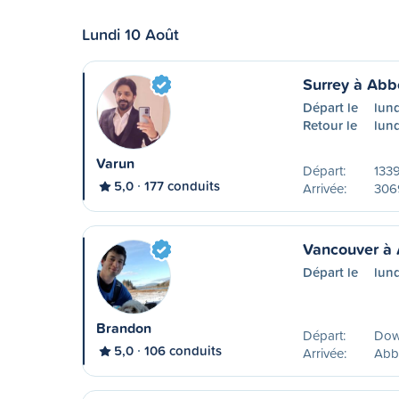
Lundi 10 Août
Surrey à Abb
Départ le
lund
Retour le
lund
Varun
Départ:
133
5,0
177 conduits
Arrivée:
306
Vancouver à 
Départ le
lun
Brandon
Départ:
Dow
5,0
106 conduits
Arrivée:
Abb