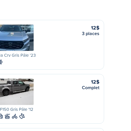
12$
3 places
 Crv Gris Pâle '23
12$
Complet
F150 Gris Pâle '12
M