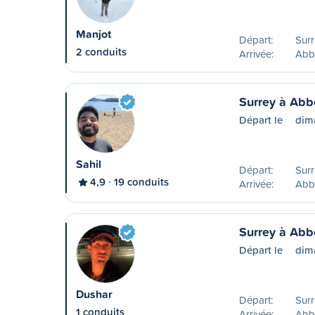
Manjot
Départ:
Surr
2 conduits
Arrivée:
Abb
Surrey à Abb
Départ le
dim
Sahil
Départ:
Surr
4,9
19 conduits
Arrivée:
Abb
Surrey à Abb
Départ le
dim
Dushar
Départ:
Surr
1 conduits
Arrivée:
Abb