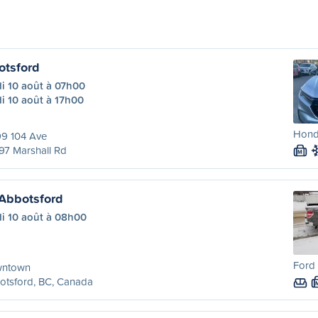
otsford
i 10 août à 07h00
i 10 août à 17h00
Honda
99 104 Ave
97 Marshall Rd
M
Abbotsford
di 10 août à 08h00
Ford 
ntown
otsford, BC, Canada