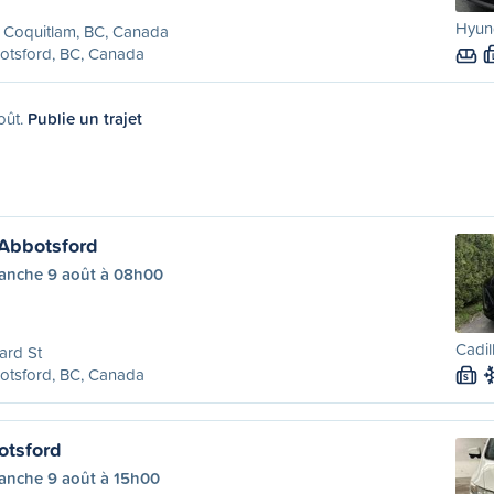
Hyund
 Coquitlam, BC, Canada
otsford, BC, Canada
oût.
Publie un trajet
Abbotsford
anche 9 août à 08h00
Cadil
ard St
otsford, BC, Canada
S
otsford
anche 9 août à 15h00