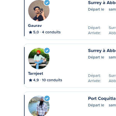
Surrey à Abb
Départ le
sam
Gaurav
Départ:
Surr
5,0
4 conduits
Arrivée:
Abb
Surrey à Abb
Départ le
sam
Tarnjeet
Départ:
Surr
4,9
10 conduits
Arrivée:
Abb
Port Coquitl
Départ le
sam