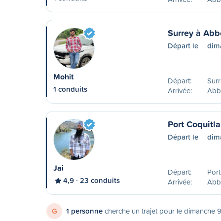
Surrey à Abb
Départ le
dim
Mohit
Départ:
Surr
1 conduits
Arrivée:
Abb
Port Coquitl
Départ le
dim
Jai
Départ:
Port
4,9
23 conduits
Arrivée:
Abb
G
1 personne
cherche un trajet pour le dimanche 