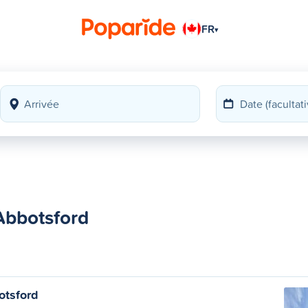
FR
▾
Abbotsford
otsford