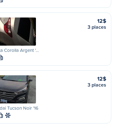
S
12$
3 places
a Corolla Argent '…
M
12$
3 places
ai Tucson Noir '16
L