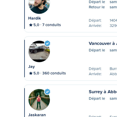
Départ le
sam
Retour le
sam
Hardik
Départ:
140
5,0
7 conduits
Arrivée:
329
Vancouver à 
Départ le
sam
Jay
Départ:
Burr
5,0
360 conduits
Arrivée:
Abb
Surrey à Abb
Départ le
sam
Jaskaran
Départ:
Surr