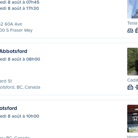
edi 8 août à 07h45
edi 8 août à 17h30
Tesla
42 60A Ave
00 S Fraser Way
Abbotsford
edi 8 août à 08h00
Cadil
ard St
otsford, BC, Canada
S
otsford
edi 8 août à 10h00
Hond
ey, BC, Canada