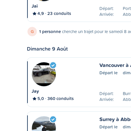
Jai
Départ:
Port
4,9
23 conduits
Arrivée:
Abb
G
1 personne
cherche un trajet pour le samedi 8 a
Dimanche 9 Août
Vancouver à 
Départ le
dim
Jay
Départ:
Burr
5,0
360 conduits
Arrivée:
Abb
Surrey à Abb
Départ le
dim