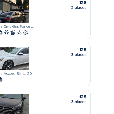
12$
2 places
 Civic Gris Foncé …
L
12$
3 places
a Accord Blanc '20
M
12$
3 places