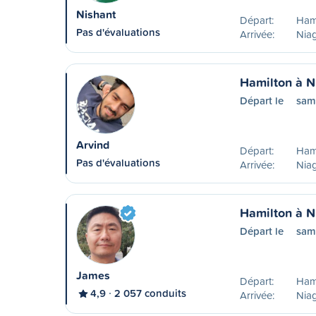
Nishant
Départ:
Ham
Pas d'évaluations
Arrivée:
Niag
Hamilton à N
Départ le
sam
Arvind
Départ:
Ham
Pas d'évaluations
Arrivée:
Niag
Hamilton à N
Départ le
sam
James
Départ:
Ham
4,9
2 057 conduits
Arrivée:
Niag