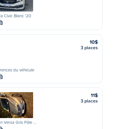
 Civic Blanc '20
M
10$
3 places
rences du véhicule
M
11$
3 places
n Versa Gris Pâle …