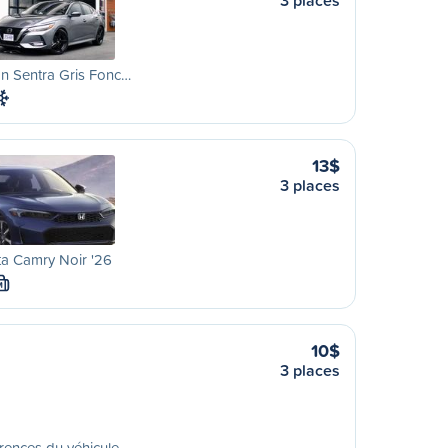
3 places
n Sentra Gris Fonc…
13$
3 places
a Camry Noir '26
M
10$
3 places
rences du véhicule