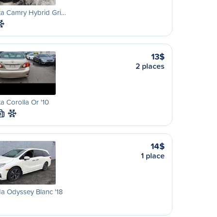
ta Camry Hybrid Gri…
13$
2 places
a Corolla Or '10
M
14$
1 place
a Odyssey Blanc '18