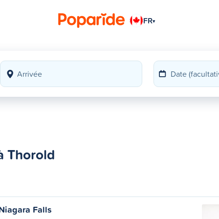
FR
▾
à Thorold
Niagara Falls