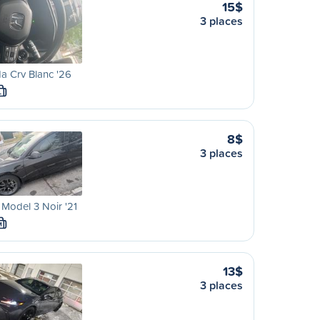
15$
3 places
a Crv Blanc '26
L
8$
3 places
 Model 3 Noir '21
M
13$
3 places