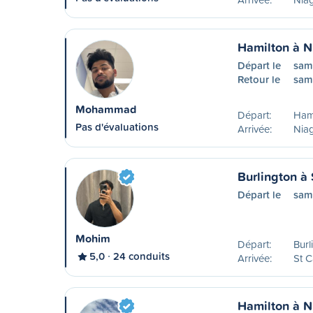
Hamilton à N
Départ le
sam
Retour le
sam
Mohammad
Départ:
Ham
Pas d'évaluations
Arrivée:
Nia
Burlington à 
Départ le
sam
Mohim
Départ:
Burl
5,0
24 conduits
Arrivée:
St C
Hamilton à N