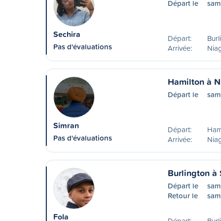
Départ le
sam
Sechira
Départ:
Burl
Pas d'évaluations
Arrivée:
Niag
Hamilton à N
Départ le
sam
Simran
Départ:
Ham
Pas d'évaluations
Arrivée:
Niag
Burlington à 
Départ le
sam
Retour le
sam
Fola
Départ:
Burl