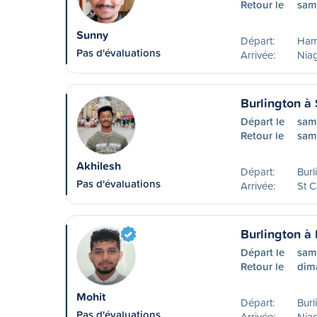
Retour le
sam
Sunny
Départ:
Ham
Pas d'évaluations
Arrivée:
Niag
Burlington à 
Départ le
sam
Retour le
sam
Akhilesh
Départ:
Burl
Pas d'évaluations
Arrivée:
St C
Burlington à 
Départ le
sam
Retour le
dim
Mohit
Départ:
Burl
Pas d'évaluations
Arrivée:
Niag