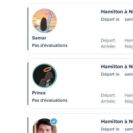
Hamilton à N
Départ le
sam
Samar
Départ:
Ham
Pas d'évaluations
Arrivée:
Niag
Hamilton à N
Départ le
sam
Prince
Départ:
Ham
Pas d'évaluations
Arrivée:
Niag
Hamilton à N
Départ le
sam