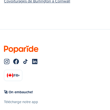
Covoiturages de Burlington à Cornwall
FR
▾
🚀 On embauche!
Télécharge notre app