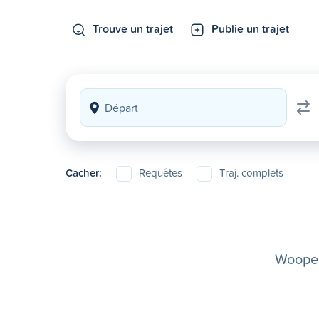
Trouve un trajet
Publie un trajet
Cacher:
Requêtes
Traj. complets
Woopela