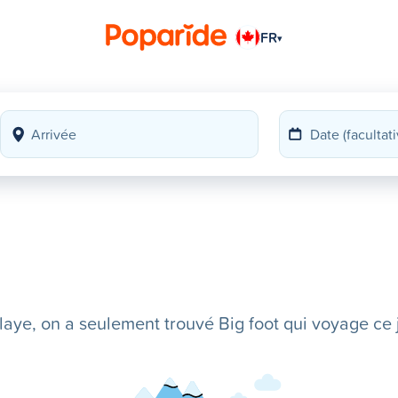
FR
▾
ye, on a seulement trouvé Big foot qui voyage ce j