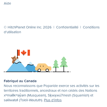
Aide
© HitchPlanet Online Inc. 2026 |
Confidentialité
|
Conditions
d'utilisation
Fabriqué au Canada
Nous reconnaissons que Poparide exerce ses activités sur les
territoires traditionnels, ancestraux et non cédés des Nations
xʷməθkʷəy̓əm (Musqueam), Sḵwx̱wú7mesh (Squamish) et
səlilwətaɬ (Tsleil-Waututh).
Plus d'infos