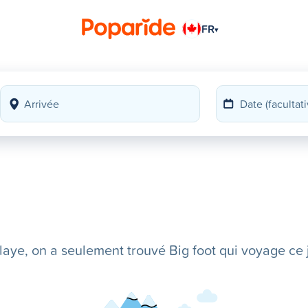
FR
▾
ye, on a seulement trouvé Big foot qui voyage ce j