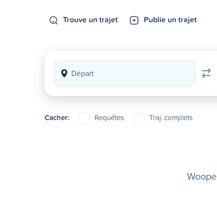
Trouve un trajet
Publie un trajet
Cacher:
Requêtes
Traj. complets
Woopela