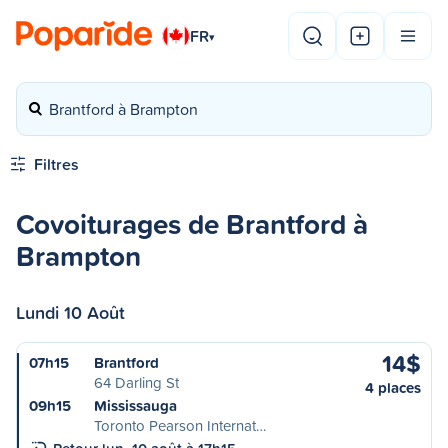
FR
▾
Brantford à Brampton
Filtres
Covoiturages de Brantford à
Brampton
Lundi 10 Août
14$
07h15
Brantford
64 Darling St
4 places
09h15
Mississauga
Toronto Pearson Internat…