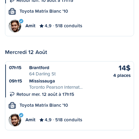
Retour lun. 10 août à 17h15
Toyota Matrix Blanc '10
L
Amit
4,9
518 conduits
Mercredi 12 Août
14$
07h15
Brantford
64 Darling St
4 places
09h15
Mississauga
Toronto Pearson Internat…
Retour mer. 12 août à 17h15
Toyota Matrix Blanc '10
L
Amit
4,9
518 conduits