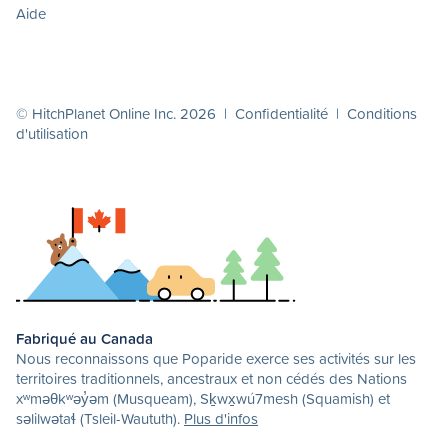
Aide
© HitchPlanet Online Inc. 2026 |
Confidentialité
|
Conditions
d'utilisation
Fabriqué au Canada
Nous reconnaissons que Poparide exerce ses activités sur les
territoires traditionnels, ancestraux et non cédés des Nations
xʷməθkʷəy̓əm (Musqueam), Sḵwx̱wú7mesh (Squamish) et
səlilwətaɬ (Tsleil-Waututh).
Plus d'infos