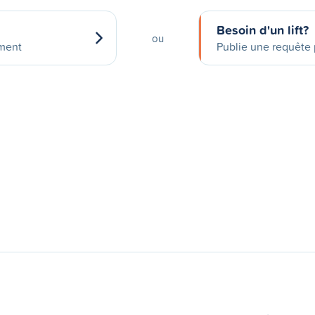
Besoin d'un lift?
ou
ement
Publie une requête p