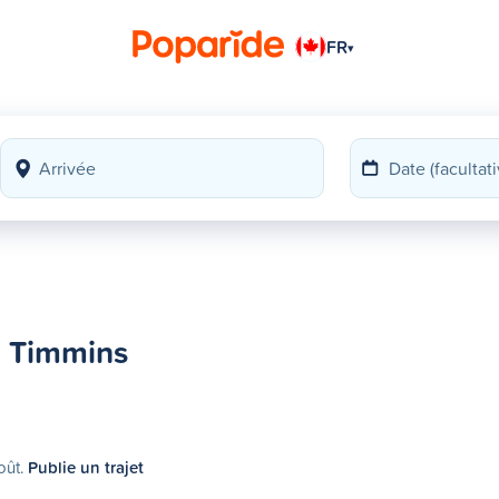
FR
▾
à Timmins
oût.
Publie un trajet