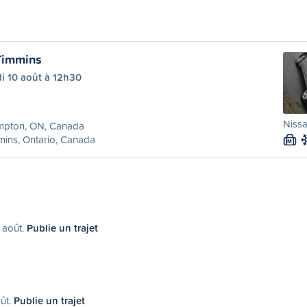
Timmins
i 10 août à 12h30
Nissa
mpton, ON, Canada
ins, Ontario, Canada
M
4 août.
Publie un trajet
oût.
Publie un trajet