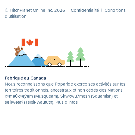
© HitchPlanet Online Inc. 2026 |
Confidentialité
|
Conditions
d'utilisation
Fabriqué au Canada
Nous reconnaissons que Poparide exerce ses activités sur les
territoires traditionnels, ancestraux et non cédés des Nations
xʷməθkʷəy̓əm (Musqueam), Sḵwx̱wú7mesh (Squamish) et
səlilwətaɬ (Tsleil-Waututh).
Plus d'infos