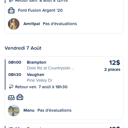
Retour sam. 8 août à 12h15
Ford Fusion Argent '20
L
Amritpal
Pas d'évaluations
Vendredi 7 Août
12$
08h00
Brampton
Dixie Rd at Countryside …
2 places
08h30
Vaughan
Pine Valley Dr
Retour ven. 7 août à 18h30
M
Manu
Pas d'évaluations