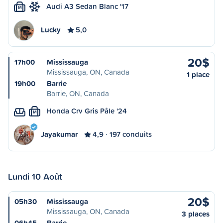
Audi A3 Sedan Blanc '17
M
Lucky
5,0
20$
17h00
Mississauga
Mississauga, ON, Canada
1 place
19h00
Barrie
Barrie, ON, Canada
Honda Crv Gris Pâle '24
M
Jayakumar
4,9
197 conduits
Lundi 10 Août
20$
05h30
Mississauga
Mississauga, ON, Canada
3 places
06h45
Barrie