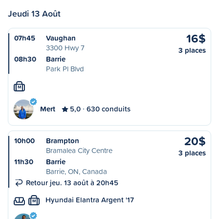
Jeudi 13 Août
16$
07h45
Vaughan
3300 Hwy 7
3 places
08h30
Barrie
Park Pl Blvd
M
Mert
5,0
630 conduits
20$
10h00
Brampton
Bramalea City Centre
3 places
11h30
Barrie
Barrie, ON, Canada
Retour jeu. 13 août à 20h45
Hyundai Elantra Argent '17
M