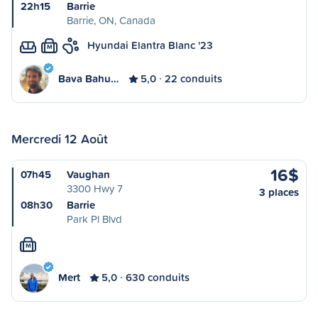
22h15
Barrie
Barrie, ON, Canada
Hyundai Elantra Blanc '23
M
Bava Bahu…
5,0
22 conduits
Mercredi 12 Août
16$
07h45
Vaughan
3300 Hwy 7
3 places
08h30
Barrie
Park Pl Blvd
M
Mert
5,0
630 conduits