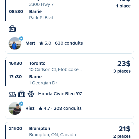
3300 Hwy 7
1 place
08h30
Barrie
Park Pl Blvd
M
Mert
5,0
630 conduits
23$
16h30
Toronto
10 Carlson Ct, Etobicoke…
3 places
17h30
Barrie
1 Georgian Dr
Honda Civic Bleu '07
S
Riaz
4,7
208 conduits
21$
21h00
Brampton
Brampton, ON, Canada
2 places