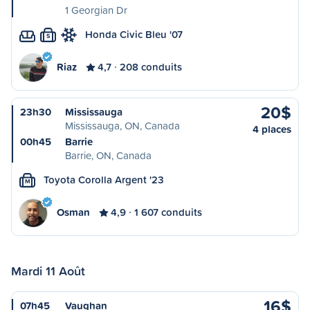
1 Georgian Dr
Honda Civic Bleu '07
S
Riaz
4,7
208 conduits
20$
23h30
Mississauga
Mississauga, ON, Canada
4 places
00h45
Barrie
Barrie, ON, Canada
Toyota Corolla Argent '23
M
Osman
4,9
1 607 conduits
Mardi 11 Août
16$
07h45
Vaughan