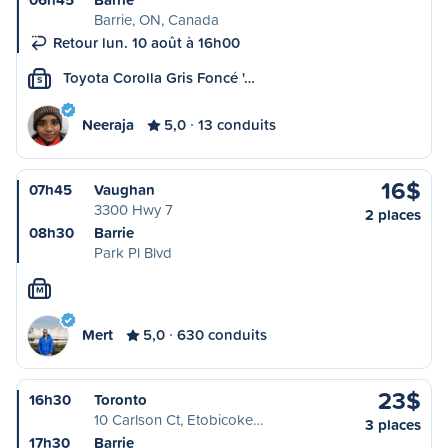
Barrie, ON, Canada
Retour lun. 10 août à 16h00
Toyota Corolla Gris Foncé '…
S
Neeraja
5,0
13 conduits
16$
07h45
Vaughan
3300 Hwy 7
2 places
08h30
Barrie
Park Pl Blvd
M
Mert
5,0
630 conduits
23$
16h30
Toronto
10 Carlson Ct, Etobicoke…
3 places
17h30
Barrie