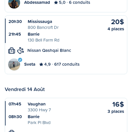
Abdessamad
5,0
6 conduits
20$
20h30
Mississauga
800 Bancroft Dr
4 places
21h45
Barrie
130 Bell Farm Rd
Nissan Qashqai Blanc
S
Sveta
4,9
617 conduits
Vendredi 14 Août
16$
07h45
Vaughan
3300 Hwy 7
3 places
08h30
Barrie
Park Pl Blvd