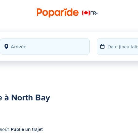
FR
▾
e à North Bay
 août.
Publie un trajet