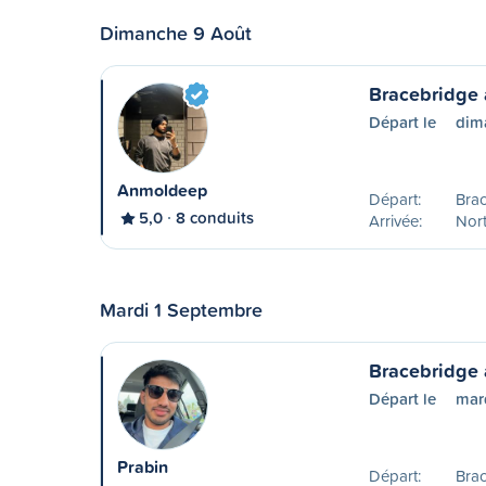
Dimanche 9 Août
Bracebridge 
Départ le
dim
Anmoldeep
Départ:
Bra
5,0
8 conduits
Arrivée:
Nor
Mardi 1 Septembre
Bracebridge 
Départ le
mar
Prabin
Départ:
Bra