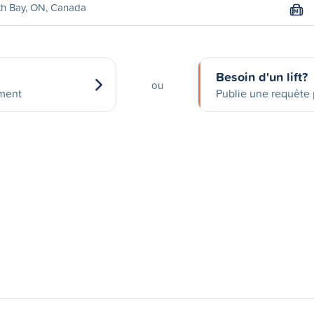
th Bay, ON, Canada
M
Besoin d'un lift?
ou
ement
Publie une requête p