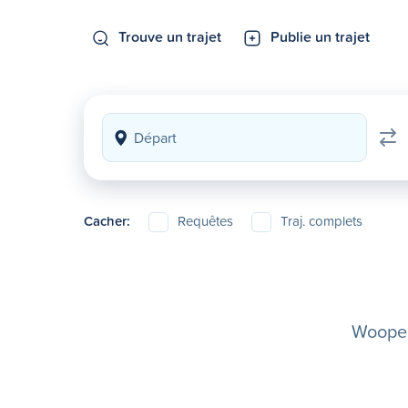
Trouve un trajet
Publie un trajet
Cacher:
Requêtes
Traj. complets
Woopela