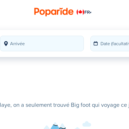
FR
▾
ye, on a seulement trouvé Big foot qui voyage ce j