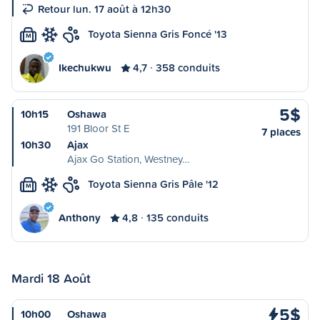
Retour lun. 17 août à 12h30
Toyota Sienna Gris Foncé '13
M
Ikechukwu
4,7
358 conduits
5$
10h15
Oshawa
191 Bloor St E
7 places
10h30
Ajax
Ajax Go Station, Westney…
Toyota Sienna Gris Pâle '12
M
Anthony
4,8
135 conduits
Mardi 18 Août
5$
10h00
Oshawa