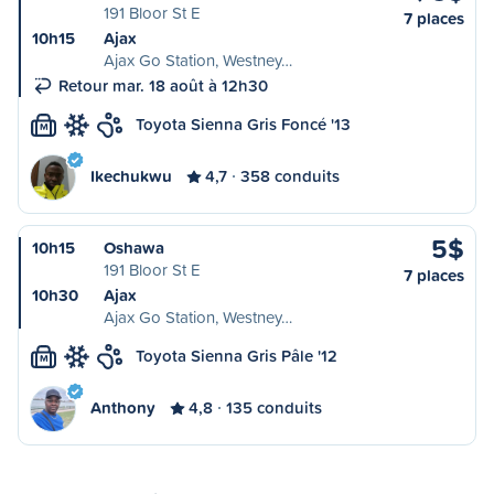
191 Bloor St E
7 places
10h15
Ajax
Ajax Go Station, Westney…
Retour mar. 18 août à 12h30
Toyota Sienna Gris Foncé '13
M
Ikechukwu
4,7
358 conduits
5$
10h15
Oshawa
191 Bloor St E
7 places
10h30
Ajax
Ajax Go Station, Westney…
Toyota Sienna Gris Pâle '12
M
Anthony
4,8
135 conduits