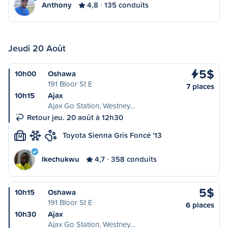
Anthony
4,8
135 conduits
Jeudi 20 Août
5$
10h00
Oshawa
191 Bloor St E
7 places
10h15
Ajax
Ajax Go Station, Westney…
Retour jeu. 20 août à 12h30
Toyota Sienna Gris Foncé '13
M
Ikechukwu
4,7
358 conduits
5$
10h15
Oshawa
191 Bloor St E
6 places
10h30
Ajax
Ajax Go Station, Westney…