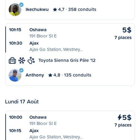
Ikechukwu
4,7
358 conduits
5$
10h15
Oshawa
191 Bloor St E
7 places
10h30
Ajax
Ajax Go Station, Westney…
Toyota Sienna Gris Pâle '12
M
Anthony
4,8
135 conduits
Lundi 17 Août
5$
10h00
Oshawa
191 Bloor St E
7 places
10h15
Ajax
Ajax Go Station, Westney…