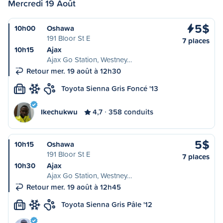
Mercredi 19 Août
5$
10h00
Oshawa
191 Bloor St E
7 places
10h15
Ajax
Ajax Go Station, Westney…
Retour mer. 19 août à 12h30
Toyota Sienna Gris Foncé '13
M
Ikechukwu
4,7
358 conduits
5$
10h15
Oshawa
191 Bloor St E
7 places
10h30
Ajax
Ajax Go Station, Westney…
Retour mer. 19 août à 12h45
Toyota Sienna Gris Pâle '12
M