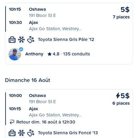
5$
10h15
Oshawa
191 Bloor St E
7 places
10h30
Ajax
Ajax Go Station, Westney…
Toyota Sienna Gris Pâle '12
M
Anthony
4,8
135 conduits
Dimanche 16 Août
5$
10h00
Oshawa
191 Bloor St E
6 places
10h15
Ajax
Ajax Go Station, Westney…
Retour dim. 16 août à 12h30
Toyota Sienna Gris Foncé '13
M