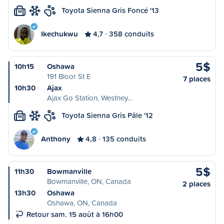
Toyota Sienna Gris Foncé '13
M
Ikechukwu
4,7
358 conduits
5$
10h15
Oshawa
191 Bloor St E
7 places
10h30
Ajax
Ajax Go Station, Westney…
Toyota Sienna Gris Pâle '12
M
Anthony
4,8
135 conduits
5$
11h30
Bowmanville
Bowmanville, ON, Canada
2 places
13h30
Oshawa
Oshawa, ON, Canada
Retour sam. 15 août à 16h00