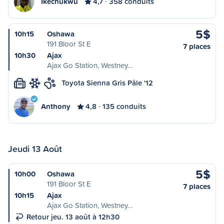
Ikechukwu
4,7
358 conduits
5$
10h15
Oshawa
191 Bloor St E
7 places
10h30
Ajax
Ajax Go Station, Westney…
Toyota Sienna Gris Pâle '12
M
Anthony
4,8
135 conduits
Jeudi 13 Août
5$
10h00
Oshawa
191 Bloor St E
7 places
10h15
Ajax
Ajax Go Station, Westney…
Retour jeu. 13 août à 12h30