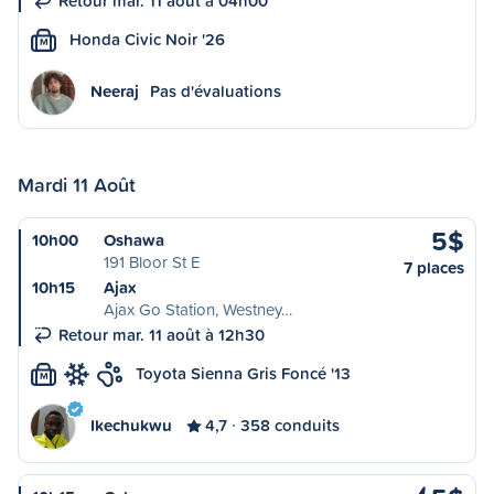
Retour mar. 11 août à 04h00
Honda Civic Noir '26
M
Neeraj
Pas d'évaluations
Mardi 11 Août
5$
10h00
Oshawa
191 Bloor St E
7 places
10h15
Ajax
Ajax Go Station, Westney…
Retour mar. 11 août à 12h30
Toyota Sienna Gris Foncé '13
M
Ikechukwu
4,7
358 conduits