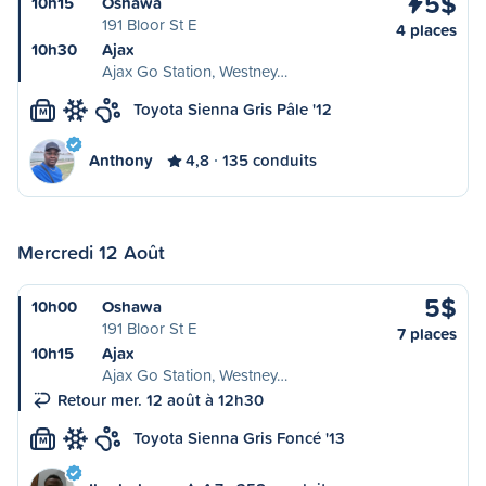
5$
10h15
Oshawa
191 Bloor St E
4 places
10h30
Ajax
Ajax Go Station, Westney…
Toyota Sienna Gris Pâle '12
M
Anthony
4,8
135 conduits
Mercredi 12 Août
5$
10h00
Oshawa
191 Bloor St E
7 places
10h15
Ajax
Ajax Go Station, Westney…
Retour mer. 12 août à 12h30
Toyota Sienna Gris Foncé '13
M