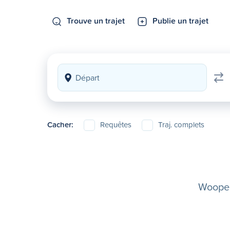
Trouve un trajet
Publie un trajet
Cacher:
Requêtes
Traj. complets
Woopela