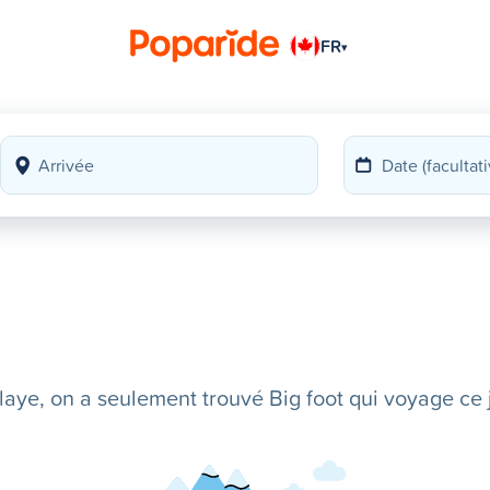
FR
▾
ye, on a seulement trouvé Big foot qui voyage ce j