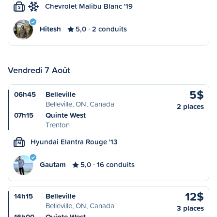
Chevrolet Malibu Blanc '19
S
Hitesh
5,0
2 conduits
Vendredi 7 Août
5$
06h45
Belleville
Belleville, ON, Canada
2 places
07h15
Quinte West
Trenton
Hyundai Elantra Rouge '13
M
Gautam
5,0
16 conduits
12$
14h15
Belleville
Belleville, ON, Canada
3 places
16h00
Quinte West