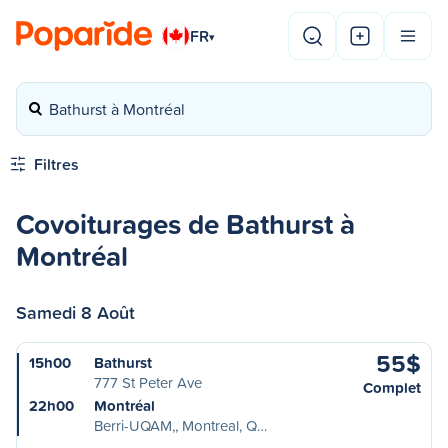
FR
▾
Bathurst à Montréal
Filtres
Covoiturages de Bathurst à
Montréal
Samedi 8 Août
55$
15h00
Bathurst
777 St Peter Ave
Complet
22h00
Montréal
Berri-UQAM,, Montreal, Q…