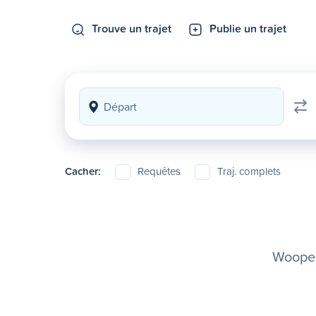
Trouve un trajet
Publie un trajet
Cacher:
Requêtes
Traj. complets
Woopela