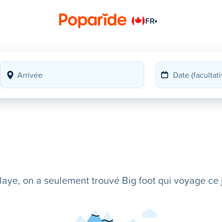
FR
▾
ye, on a seulement trouvé Big foot qui voyage ce j