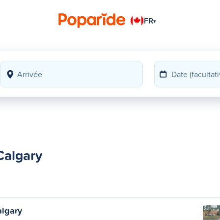
FR
▾
Calgary
lgary