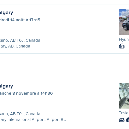
lgary
redi 14 août à 17h15
Hyund
sano, AB T0J, Canada
ary, AB, Canada
L
lgary
anche 8 novembre à 14h30
Tesla
sano, AB T0J, Canada
ary International Airport, Airport R...