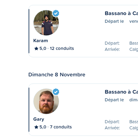
Bassano à Ca
Départ le
vend
Karam
Départ:
Bas
5,0
12 conduits
Arrivée:
Calg
Dimanche 8 Novembre
Bassano à Ca
Départ le
dim
Gary
Départ:
Bas
5,0
7 conduits
Arrivée:
Calg