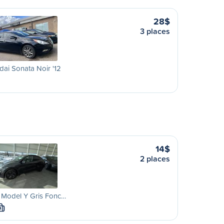
28$
3 places
ai Sonata Noir '12
14$
2 places
 Model Y Gris Fonc…
M