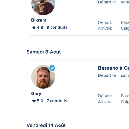
Départ le
vend
Bikram
Départ:
Bas
4,8
9 conduits
Arrivée:
Calg
Samedi 8 Août
Bassano à Ca
Départ le
sam
Gary
Départ:
Bas
5,0
7 conduits
Arrivée:
Calg
Vendredi 14 Août