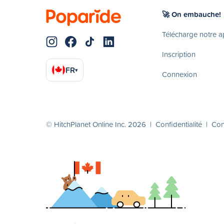
🚀 On embauche!
Télécharge notre 
Inscription
FR
▾
Connexion
© HitchPlanet Online Inc. 2026 |
Confidentialité
|
Cond