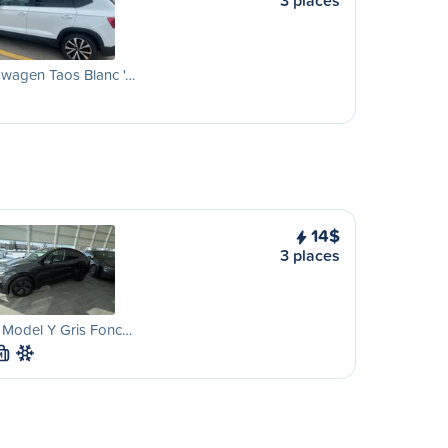
3 places
swagen Taos Blanc '…
14$
3 places
 Model Y Gris Fonc…
M