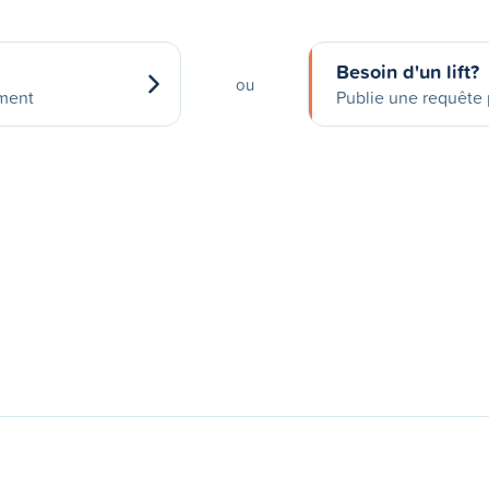
Besoin d'un lift?
ou
ement
Publie une requête p