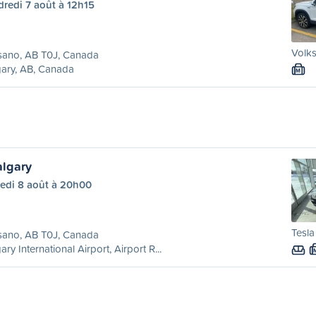
redi 7 août à 12h15
Volk
sano, AB T0J, Canada
ary, AB, Canada
M
lgary
edi 8 août à 20h00
Tesla
sano, AB T0J, Canada
ary International Airport, Airport R...