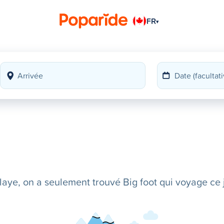
FR
▾
ye, on a seulement trouvé Big foot qui voyage ce j