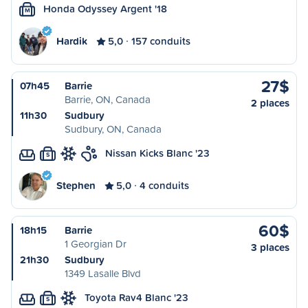
Honda Odyssey Argent '18
M
Hardik
5,0
157 conduits
27$
07h45
Barrie
Barrie, ON, Canada
2 places
11h30
Sudbury
Sudbury, ON, Canada
Nissan Kicks Blanc '23
S
Stephen
5,0
4 conduits
60$
18h15
Barrie
1 Georgian Dr
3 places
21h30
Sudbury
1349 Lasalle Blvd
Toyota Rav4 Blanc '23
S