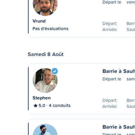
Départ le
ven
Vrund
Départ:
Barr
Pas d'évaluations
Arrivée:
Saul
Samedi 8 Août
Barrie à Saul
Départ le
sam
Stephen
Départ:
Barr
5,0
4 conduits
Arrivée:
Saul
Barrie à Saul
Départ le
sam