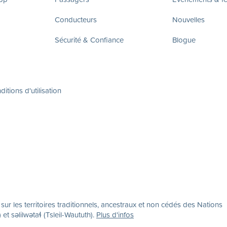
Conducteurs
Nouvelles
Sécurité & Confiance
Blogue
itions d'utilisation
r les territoires traditionnels, ancestraux et non cédés des Nations
səlilwətaɬ (Tsleil-Waututh).
Plus d'infos