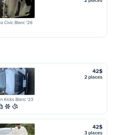
2 places
 Civic Blanc '26
42$
2 places
n Kicks Blanc '23
S
42$
3 places