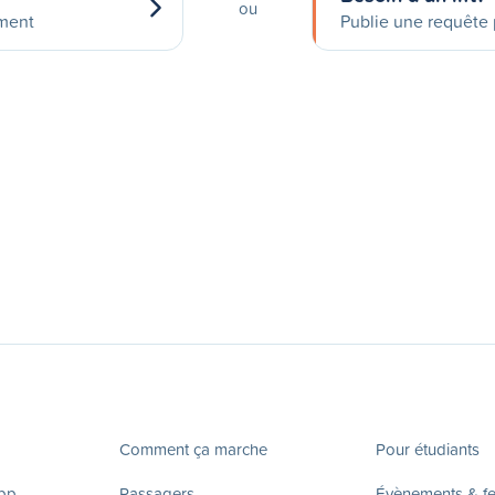
ou
ement
Publie une requête p
Comment ça marche
Pour étudiants
app
Passagers
Évènements & fes