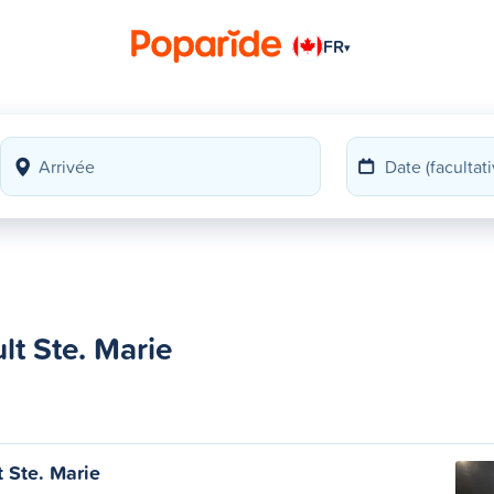
FR
▾
lt Ste. Marie
t Ste. Marie