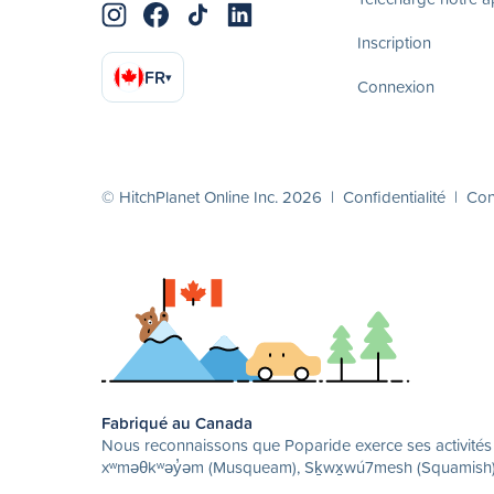
Inscription
FR
▾
Connexion
© HitchPlanet Online Inc. 2026 |
Confidentialité
|
Cond
Fabriqué au Canada
Nous reconnaissons que Poparide exerce ses activités su
xʷməθkʷəy̓əm (Musqueam), Sḵwx̱wú7mesh (Squamish) et 