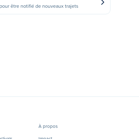
our être notifié de nouveaux trajets
À propos
tivals
Impact