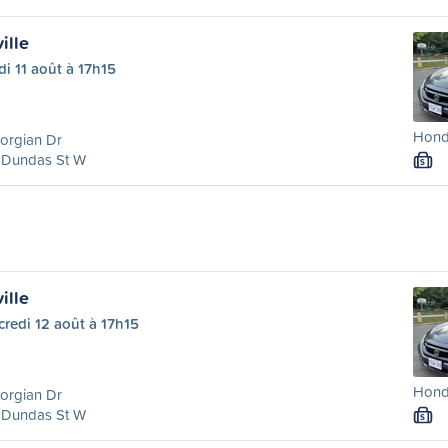
ille
i 11 août à 17h15
Honda
orgian Dr
 Dundas St W
S
ille
redi 12 août à 17h15
Honda
orgian Dr
 Dundas St W
S