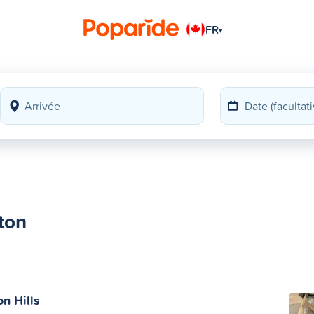
FR
▾
ton
on Hills