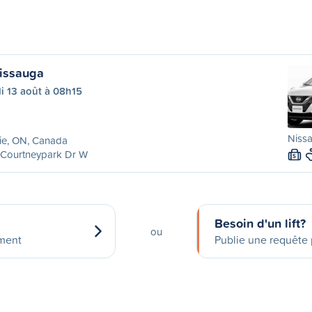
sissauga
i 13 août à 08h15
Nissa
ie, ON, Canada
 Courtneypark Dr W
S
Besoin d'un lift?
ou
ement
Publie une requête p