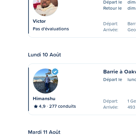
Départ le
dim
Retour le
dim
Victor
Départ:
Barr
Pas d'évaluations
Arrivée:
Geo
Lundi 10 Août
Barrie à Oakv
Départ le
lund
Himanshu
Départ:
1 Ge
4,9
277 conduits
Arrivée:
493
Mardi 11 Août