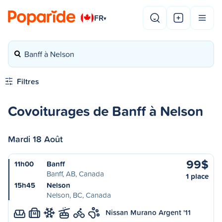
FR
▾
Banff à Nelson
Filtres
Covoiturages de Banff à Nelson
Mardi 18 Août
99$
11h00
Banff
Banff, AB, Canada
1 place
15h45
Nelson
Nelson, BC, Canada
Nissan Murano Argent '11
M