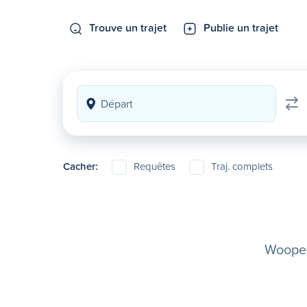
Trouve un trajet
Publie un trajet
Cacher:
Requêtes
Traj. complets
Woopela