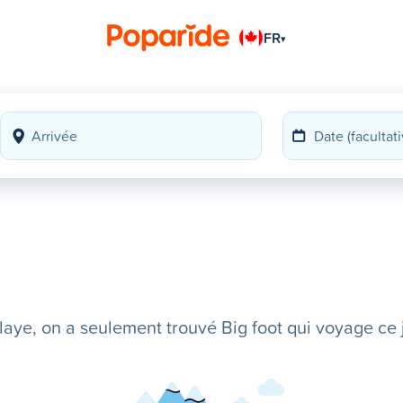
FR
▾
ye, on a seulement trouvé Big foot qui voyage ce j