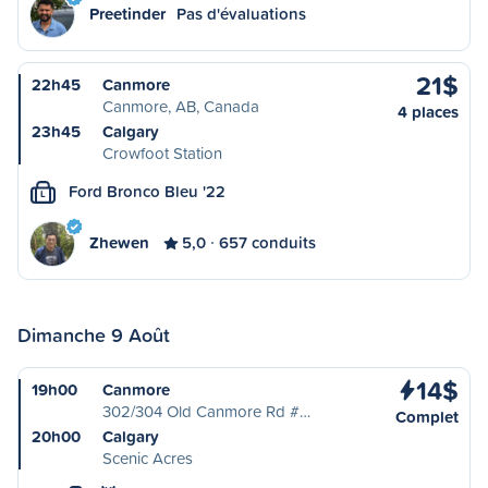
Preetinder
Pas d'évaluations
21$
22h45
Canmore
Canmore, AB, Canada
4 places
23h45
Calgary
Crowfoot Station
Ford Bronco Bleu '22
L
Zhewen
5,0
657 conduits
Dimanche 9 Août
14$
19h00
Canmore
302/304 Old Canmore Rd #…
Complet
20h00
Calgary
Scenic Acres