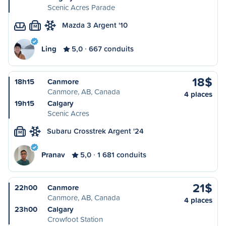
Scenic Acres Parade
Mazda 3 Argent '10
M
Ling
5,0
667 conduits
18$
18h15
Canmore
Canmore, AB, Canada
4 places
19h15
Calgary
Scenic Acres
Subaru Crosstrek Argent '24
M
Pranav
5,0
1 681 conduits
21$
22h00
Canmore
Canmore, AB, Canada
4 places
23h00
Calgary
Crowfoot Station