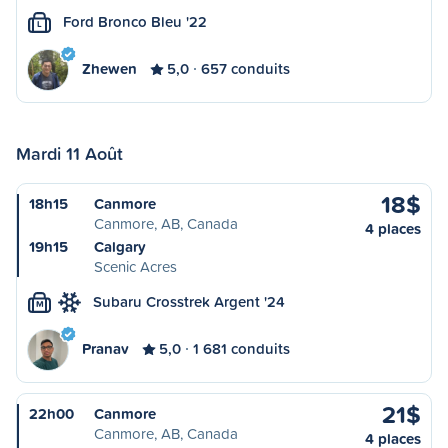
Ford Bronco Bleu '22
L
Zhewen
5,0
657 conduits
Mardi 11 Août
18$
18h15
Canmore
Canmore, AB, Canada
4 places
19h15
Calgary
Scenic Acres
Subaru Crosstrek Argent '24
M
Pranav
5,0
1 681 conduits
21$
22h00
Canmore
Canmore, AB, Canada
4 places