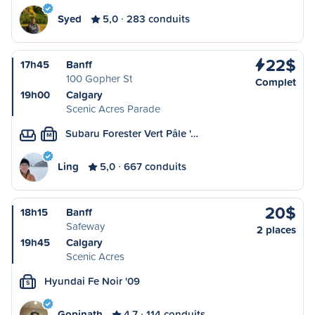
Syed
5,0
283 conduits
22$
17h45
Banff
100 Gopher St
Complet
19h00
Calgary
Scenic Acres Parade
Subaru Forester Vert Pâle '…
M
Ling
5,0
667 conduits
20$
18h15
Banff
Safeway
2 places
19h45
Calgary
Scenic Acres
Hyundai Fe Noir '09
S
Gopinath
4,7
114 conduits