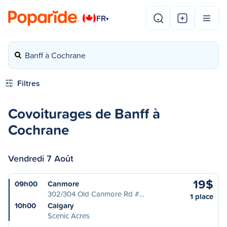
FR
▾
Banff à Cochrane
Filtres
Covoiturages de Banff à
Cochrane
Vendredi 7 Août
19$
09h00
Canmore
302/304 Old Canmore Rd #…
1 place
10h00
Calgary
Scenic Acres