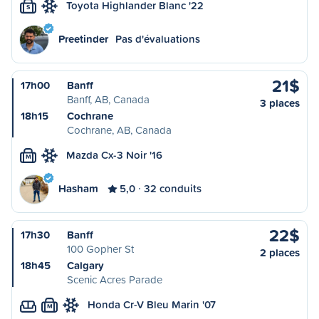
Toyota Highlander Blanc '22
S
Preetinder
Pas d'évaluations
21$
17h00
Banff
Banff, AB, Canada
3 places
18h15
Cochrane
Cochrane, AB, Canada
Mazda Cx-3 Noir '16
M
Hasham
5,0
32 conduits
22$
17h30
Banff
100 Gopher St
2 places
18h45
Calgary
Scenic Acres Parade
Honda Cr-V Bleu Marin '07
M