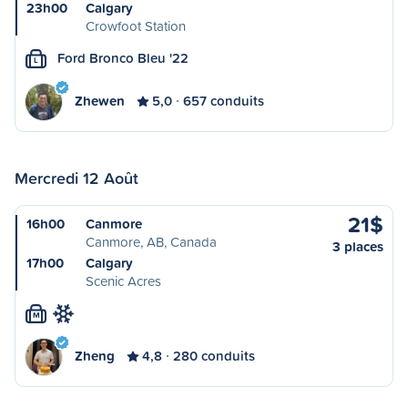
23h00
Calgary
Crowfoot Station
Ford Bronco Bleu '22
L
Zhewen
5,0
657 conduits
Mercredi 12 Août
21$
16h00
Canmore
Canmore, AB, Canada
3 places
17h00
Calgary
Scenic Acres
M
Zheng
4,8
280 conduits