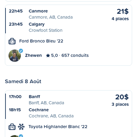
21$
22h45
Canmore
Canmore, AB, Canada
4 places
23h45
Calgary
Crowfoot Station
Ford Bronco Bleu '22
L
Zhewen
5,0
657 conduits
Samedi 8 Août
20$
17h00
Banff
Banff, AB, Canada
3 places
18h15
Cochrane
Cochrane, AB, Canada
Toyota Highlander Blanc '22
S