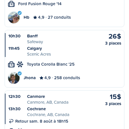
Ford Fusion Rouge '14
S
Hb
4,9
27 conduits
26$
10h30
Banff
Safeway
3 places
11h45
Calgary
Scenic Acres
Toyota Corolla Blanc '25
S
Jhona
4,9
258 conduits
15$
12h30
Canmore
Canmore, AB, Canada
3 places
13h30
Cochrane
Cochrane, AB, Canada
Retour sam. 8 août à 18h15