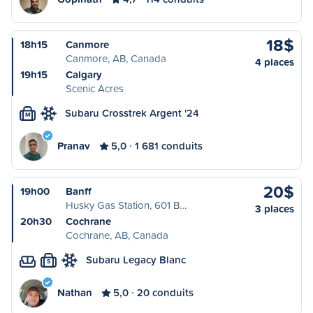
18$
18h15
Canmore
Canmore, AB, Canada
4 places
19h15
Calgary
Scenic Acres
Subaru Crosstrek Argent '24
M
Pranav
5,0
1 681 conduits
20$
19h00
Banff
Husky Gas Station, 601 B…
3 places
20h30
Cochrane
Cochrane, AB, Canada
Subaru Legacy Blanc
S
Nathan
5,0
20 conduits