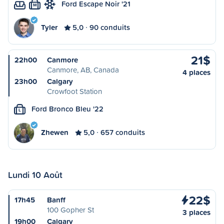
Ford Escape Noir '21
M
Tyler
5,0
90 conduits
21$
22h00
Canmore
Canmore, AB, Canada
4 places
23h00
Calgary
Crowfoot Station
Ford Bronco Bleu '22
L
Zhewen
5,0
657 conduits
Lundi 10 Août
22$
17h45
Banff
100 Gopher St
3 places
19h00
Calgary