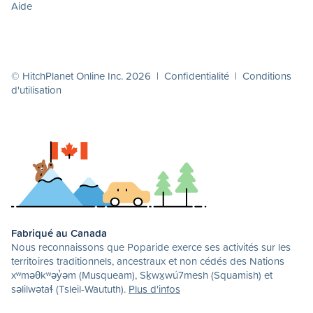
Aide
© HitchPlanet Online Inc. 2026 |
Confidentialité
|
Conditions
d'utilisation
Fabriqué au Canada
Nous reconnaissons que Poparide exerce ses activités sur les
territoires traditionnels, ancestraux et non cédés des Nations
xʷməθkʷəy̓əm (Musqueam), Sḵwx̱wú7mesh (Squamish) et
səlilwətaɬ (Tsleil-Waututh).
Plus d'infos