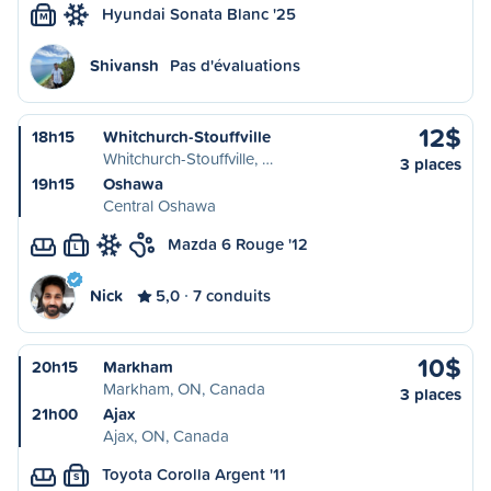
Hyundai Sonata Blanc '25
M
Shivansh
Pas d'évaluations
12$
18h15
Whitchurch-Stouffville
Whitchurch-Stouffville, …
3 places
19h15
Oshawa
Central Oshawa
Mazda 6 Rouge '12
L
Nick
5,0
7 conduits
10$
20h15
Markham
Markham, ON, Canada
3 places
21h00
Ajax
Ajax, ON, Canada
Toyota Corolla Argent '11
S