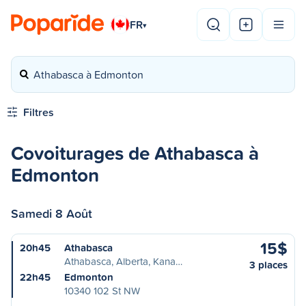
FR
▾
Athabasca à Edmonton
Filtres
Covoiturages de Athabasca à
Edmonton
Samedi 8 Août
15$
20h45
Athabasca
Athabasca, Alberta, Kana…
3 places
22h45
Edmonton
10340 102 St NW