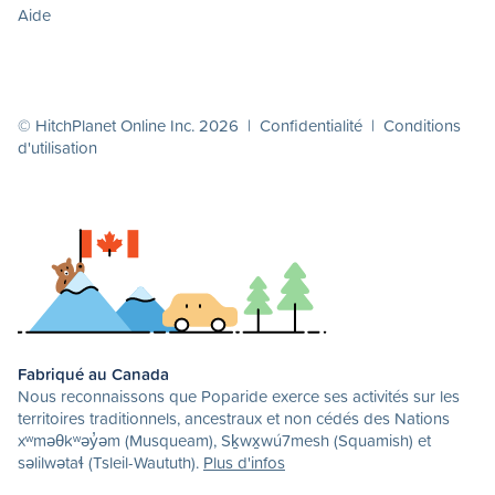
Aide
© HitchPlanet Online Inc. 2026 |
Confidentialité
|
Conditions
d'utilisation
Fabriqué au Canada
Nous reconnaissons que Poparide exerce ses activités sur les
territoires traditionnels, ancestraux et non cédés des Nations
xʷməθkʷəy̓əm (Musqueam), Sḵwx̱wú7mesh (Squamish) et
səlilwətaɬ (Tsleil-Waututh).
Plus d'infos