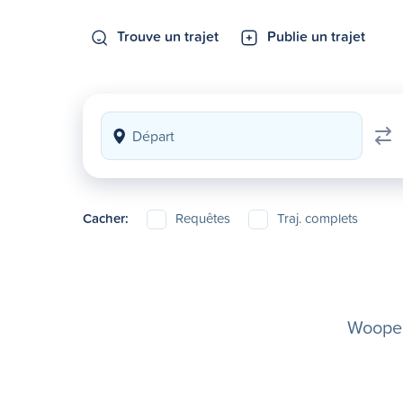
Trouve un trajet
Publie un trajet
Cacher:
Requêtes
Traj. complets
Woopela