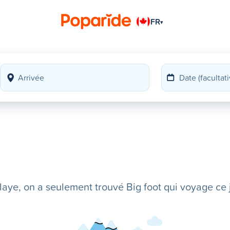
FR
▾
ye, on a seulement trouvé Big foot qui voyage ce j