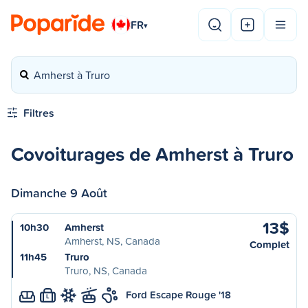
FR
▾
Amherst à Truro
Filtres
Covoiturages de Amherst à Truro
Dimanche 9 Août
13$
10h30
Amherst
Amherst, NS, Canada
Complet
11h45
Truro
Truro, NS, Canada
Ford Escape Rouge '18
L