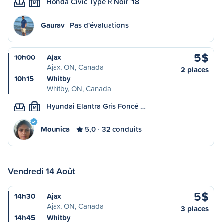
Honda Civic Type R Noir '18
M
Gaurav
Pas d'évaluations
5$
10h00
Ajax
Ajax, ON, Canada
2 places
10h15
Whitby
Whitby, ON, Canada
Hyundai Elantra Gris Foncé …
M
Mounica
5,0
32 conduits
Vendredi 14 Août
5$
14h30
Ajax
Ajax, ON, Canada
3 places
14h45
Whitby