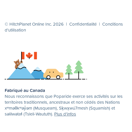
© HitchPlanet Online Inc. 2026 |
Confidentialité
|
Conditions
d'utilisation
Fabriqué au Canada
Nous reconnaissons que Poparide exerce ses activités sur les
territoires traditionnels, ancestraux et non cédés des Nations
xʷməθkʷəy̓əm (Musqueam), Sḵwx̱wú7mesh (Squamish) et
səlilwətaɬ (Tsleil-Waututh).
Plus d'infos