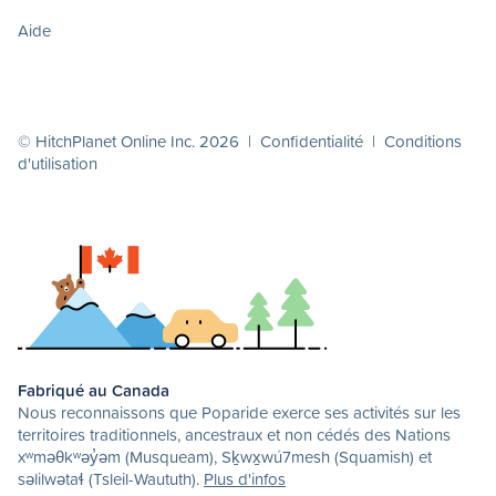
Aide
© HitchPlanet Online Inc. 2026 |
Confidentialité
|
Conditions
d'utilisation
Fabriqué au Canada
Nous reconnaissons que Poparide exerce ses activités sur les
territoires traditionnels, ancestraux et non cédés des Nations
xʷməθkʷəy̓əm (Musqueam), Sḵwx̱wú7mesh (Squamish) et
səlilwətaɬ (Tsleil-Waututh).
Plus d'infos