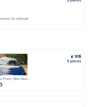
3 places
rences du véhicule
10$
3 places
a Prius+ Bleu Mari…
S