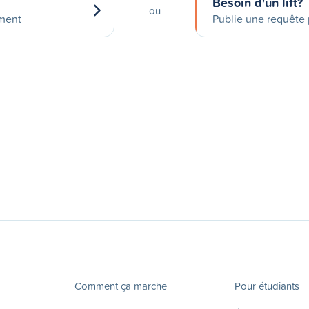
Besoin d'un lift?
ou
ement
Publie une requête p
Comment ça marche
Pour étudiants