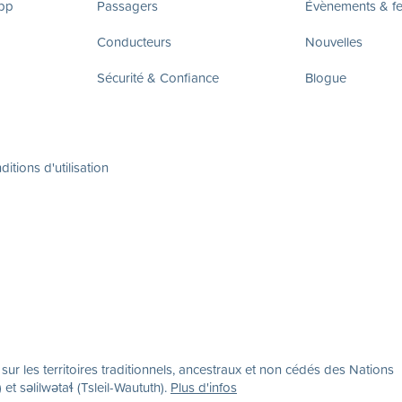
app
Passagers
Évènements & fes
Conducteurs
Nouvelles
Sécurité & Confiance
Blogue
itions d'utilisation
r les territoires traditionnels, ancestraux et non cédés des Nations
səlilwətaɬ (Tsleil-Waututh).
Plus d'infos