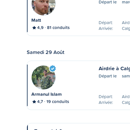
Départ le
mard
Matt
Départ:
Aird
4,9
81 conduits
Arrivée:
Calg
Samedi 29 Août
Airdrie à Cal
Départ le
sam
Armanul Islam
Départ:
Aird
4,7
19 conduits
Arrivée:
Calg