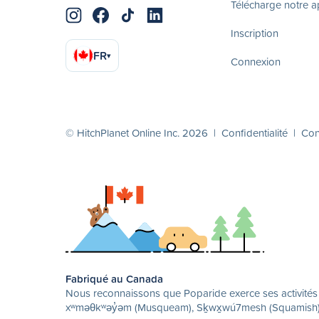
Télécharge notre 
Inscription
FR
▾
Connexion
© HitchPlanet Online Inc. 2026 |
Confidentialité
|
Cond
Fabriqué au Canada
Nous reconnaissons que Poparide exerce ses activités su
xʷməθkʷəy̓əm (Musqueam), Sḵwx̱wú7mesh (Squamish) et 