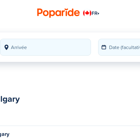
FR
▾
lgary
gary