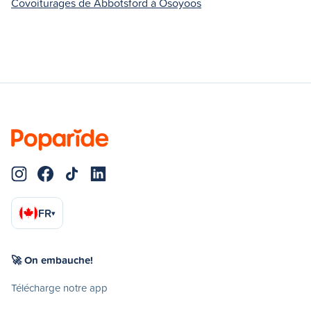
Covoiturages de Abbotsford à Osoyoos
FR
▾
🚀 On embauche!
Télécharge notre app