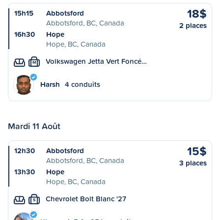
18$
15h15
Abbotsford
Abbotsford, BC, Canada
2 places
16h30
Hope
Hope, BC, Canada
Volkswagen Jetta Vert Foncé…
M
Harsh
4 conduits
Mardi 11 Août
15$
12h30
Abbotsford
Abbotsford, BC, Canada
3 places
13h30
Hope
Hope, BC, Canada
Chevrolet Bolt Blanc '27
S