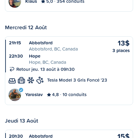
Klaus
5,0
354 conduits
Mercredi 12 Août
13$
21h15
Abbotsford
Abbotsford, BC, Canada
3 places
22h30
Hope
Hope, BC, Canada
Retour jeu. 13 août à 09h30
Tesla Model 3 Gris Foncé '23
M
Yaroslav
4,8
10 conduits
Jeudi 13 Août
15$
20h30
Abbotsford