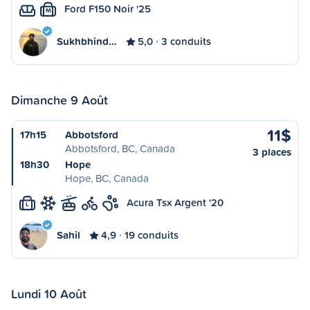
Ford F150 Noir '25
M
Sukhbhind…
5,0
3 conduits
Dimanche 9 Août
11$
17h15
Abbotsford
Abbotsford, BC, Canada
3 places
18h30
Hope
Hope, BC, Canada
Acura Tsx Argent '20
L
Sahil
4,9
19 conduits
Lundi 10 Août