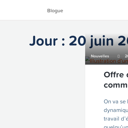
Blogue
Jour :
20 juin 
Nouvelles
20
Offre 
commu
On va se 
dynamique
travail d’
quelqu’un