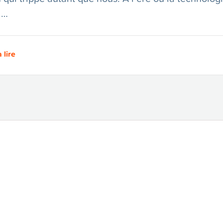
 …
 lire