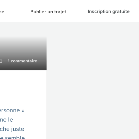
Inscription gratuite
he
Publier un trajet
1 commentaire
personne «
me le
rche juste
gie semble