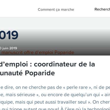
Recherc
Comment ça marche
2019
 juin 2019
d’emploi : coordinateur de la
nauté Poparide
le dire, on ne cherche pas de « perle rare », ni de 
, mais sérieuse », ou encore de quelqu’un qui « ai
équipe, mais qui peut aussi travailler seul ». On che
 qui trippe autant que nous! À l’ère où la technolo