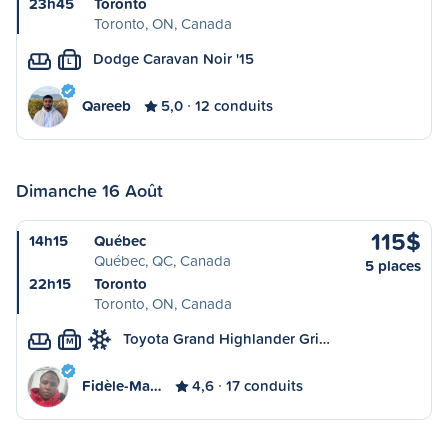
23h45
Toronto
Toronto, ON, Canada
Dodge Caravan Noir '15
L
Qareeb
5,0
12 conduits
Dimanche 16 Août
115$
14h15
Québec
Québec, QC, Canada
5 places
22h15
Toronto
Toronto, ON, Canada
Toyota Grand Highlander Gri…
M
Fidèle-Ma…
4,6
17 conduits