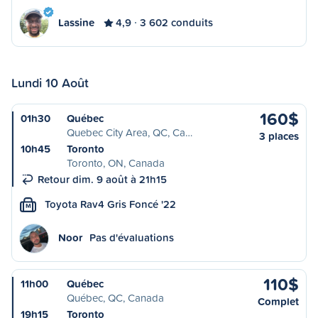
Lassine
4,9
3 602 conduits
Lundi 10 Août
160$
01h30
Québec
Quebec City Area, QC, Ca…
3 places
10h45
Toronto
Toronto, ON, Canada
Retour dim. 9 août à 21h15
Toyota Rav4 Gris Foncé '22
M
Noor
Pas d'évaluations
110$
11h00
Québec
Québec, QC, Canada
Complet
19h15
Toronto