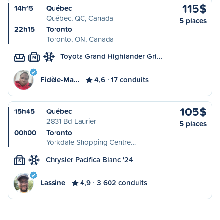
115$
14h15
Québec
Québec, QC, Canada
5 places
22h15
Toronto
Toronto, ON, Canada
Toyota Grand Highlander Gri…
M
Fidèle-Ma…
4,6
17 conduits
105$
15h45
Québec
2831 Bd Laurier
5 places
00h00
Toronto
Yorkdale Shopping Centre…
Chrysler Pacifica Blanc '24
S
Lassine
4,9
3 602 conduits