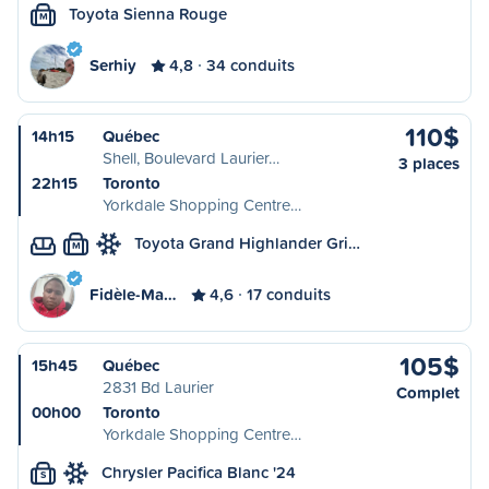
Toyota Sienna Rouge
M
Serhiy
4,8
34 conduits
110$
14h15
Québec
Shell, Boulevard Laurier…
3 places
22h15
Toronto
Yorkdale Shopping Centre…
Toyota Grand Highlander Gri…
M
Fidèle-Ma…
4,6
17 conduits
105$
15h45
Québec
2831 Bd Laurier
Complet
00h00
Toronto
Yorkdale Shopping Centre…
Chrysler Pacifica Blanc '24
S